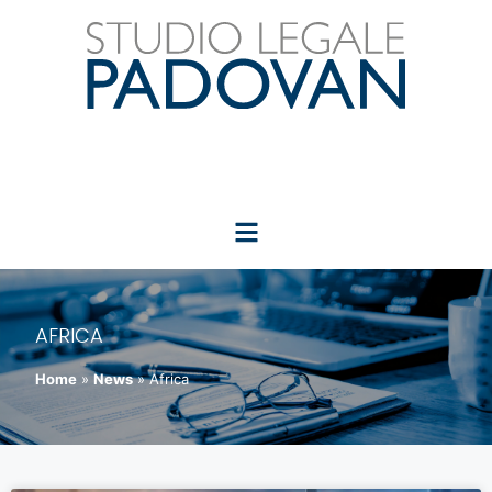
AFRICA
Home
»
News
»
Africa