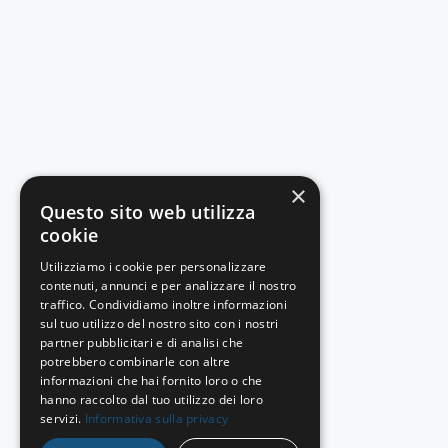
×
Questo sito web utilizza
cookie
Utilizziamo i cookie per personalizzare
contenuti, annunci e per analizzare il nostro
traffico. Condividiamo inoltre informazioni
sul tuo utilizzo del nostro sito con i nostri
partner pubblicitari e di analisi che
potrebbero combinarle con altre
informazioni che hai fornito loro o che
hanno raccolto dal tuo utilizzo dei loro
servizi.
Informativa sulla privacy