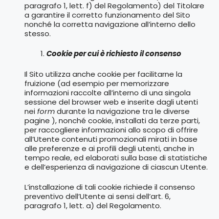
paragrafo 1, lett. f) del Regolamento) del Titolare
a garantire il corretto funzionamento del Sito
nonché la corretta navigazione all’interno dello
stesso.
Cookie per cui è richiesto il consenso
Il Sito utilizza anche cookie per facilitarne la
fruizione (ad esempio per memorizzare
informazioni raccolte all’interno di una singola
sessione del browser web e inserite dagli utenti
nei
form
durante la navigazione tra le diverse
pagine ), nonché cookie, installati da terze parti,
per raccogliere informazioni allo scopo di offrire
all’Utente contenuti promozionali mirati in base
alle preferenze e ai profili degli utenti, anche in
tempo reale, ed elaborati sulla base di statistiche
e dell’esperienza di navigazione di ciascun Utente.
L’installazione di tali cookie richiede il consenso
preventivo dell’Utente ai sensi dell’art. 6,
paragrafo 1, lett. a) del Regolamento.