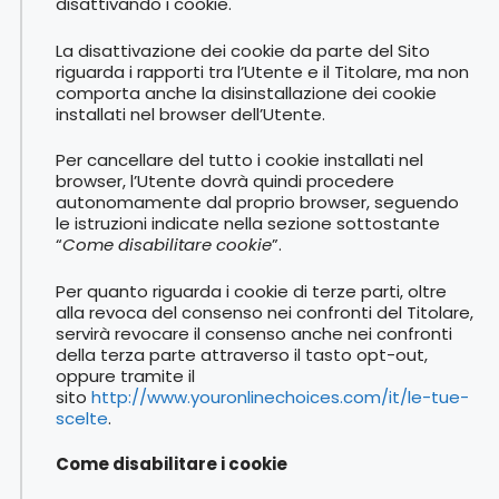
disattivando i cookie.
La disattivazione dei cookie da parte del Sito
riguarda i rapporti tra l’Utente e il Titolare, ma non
comporta anche la disinstallazione dei cookie
installati nel browser dell’Utente.
Per cancellare del tutto i cookie installati nel
browser, l’Utente dovrà quindi procedere
autonomamente dal proprio browser, seguendo
le istruzioni indicate nella sezione sottostante
“
Come disabilitare cookie
”.
Per quanto riguarda i cookie di terze parti, oltre
alla revoca del consenso nei confronti del Titolare,
servirà revocare il consenso anche nei confronti
della terza parte attraverso il tasto opt-out,
oppure tramite il
sito
http://www.youronlinechoices.com/it/le-tue-
scelte
.
Come disabilitare i cookie