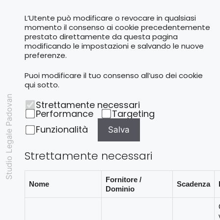
L’Utente può modificare o revocare in qualsiasi
momento il consenso ai cookie precedentemente
prestato direttamente da questa pagina
modificando le impostazioni e salvando le nuove
preferenze.
Puoi modificare il tuo consenso all’uso dei cookie
qui sotto.
Studio Legale Padovan
Strettamente necessari
Performance
Targeting
Funzionalità
Salva
Strettamente necessari
Fornitore /
Nome
Scadenza
Dominio