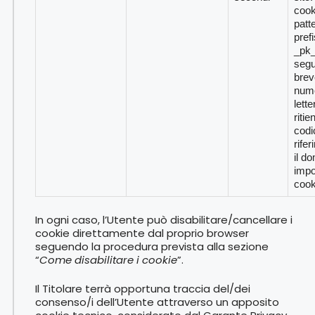
cook
patte
pref
_pk
segu
brev
nume
lette
ritie
codi
rife
il d
impo
cook
In ogni caso, l’Utente può disabilitare/cancellare i
cookie direttamente dal proprio browser
seguendo la procedura prevista alla sezione
“
Come disabilitare i cookie
”.
Il Titolare terrà opportuna traccia del/dei
consenso/i dell’Utente attraverso un apposito