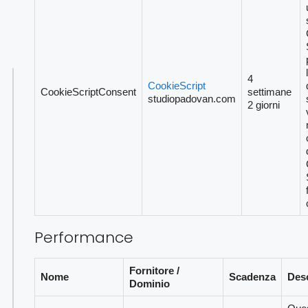
4
CookieScript
CookieScriptConsent
settimane
studiopadovan.com
2 giorni
Performance
Fornitore /
Nome
Scadenza
Des
Dominio