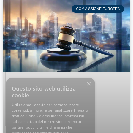
COMMISSIONE EUROPEA
×
Questo sito web utilizza
cookie
Utilizziamo i cookie per personalizzare
contenuti, annunci e per analizzare il nostro
traffico. Condividiamo inoltre informazioni
sul tuo utilizzo del nostro sito con i nostri
partner pubblicitari e di analisi che
potrebbero combinarle con altre