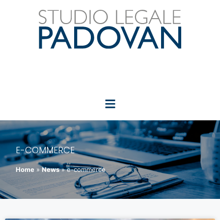
E-COMMERCE
Home
»
News
»
e-commerce