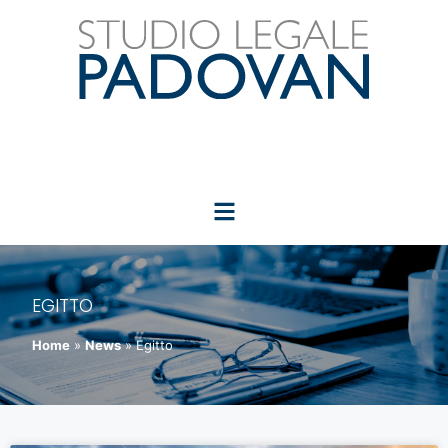
EGITTO
Home
»
News
»
Egitto