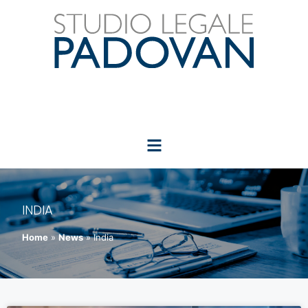
INDIA
Home
»
News
»
India