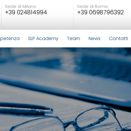
Sede di Milano
Sede di Roma
+39 024814994
+39 0698796392
mpetenza
SLP Academy
Team
News
Contatti