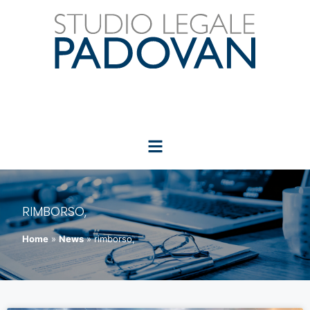
RIMBORSO,
Home
»
News
»
rimborso,