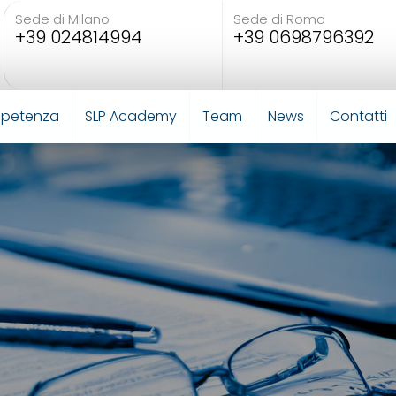
Sede di Milano
Sede di Roma
+39 024814994
+39 0698796392
mpetenza
SLP Academy
Team
News
Contatti