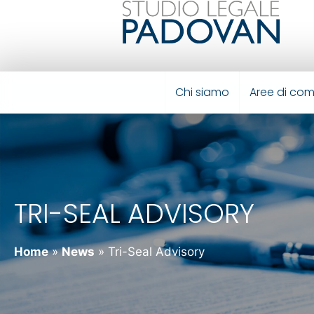
Chi siamo
Aree di co
TRI-SEAL ADVISORY
Home
»
News
»
Tri-Seal Advisory