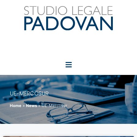
UE-MERCOSUR
Home
»
News
»
UE-Mercosur