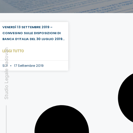
VENERDÌ 13 SETTEMBRE 2019 –
CONVEGNO SULLE DISPOSIZIONI DI
BANCA D’ITALIA DEL 30 LUGLIO 2019
IN MATERIA DI ADEGUATA VERIFICA
Studio Legale Padovan
DELLA CLIENTELA
LEGGI TUTTO
SLP
17 Settembre 2019