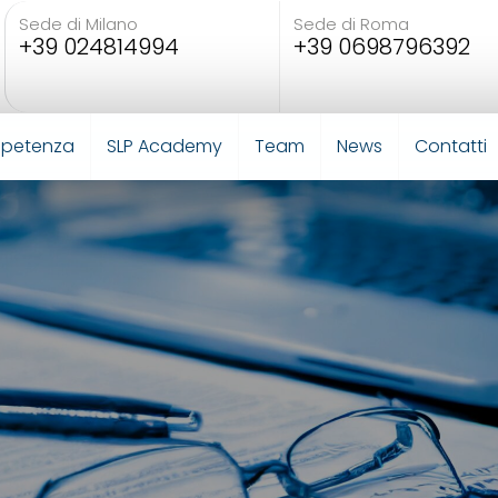
Sede di Milano
Sede di Roma
+39 024814994
+39 0698796392
mpetenza
SLP Academy
Team
News
Contatti