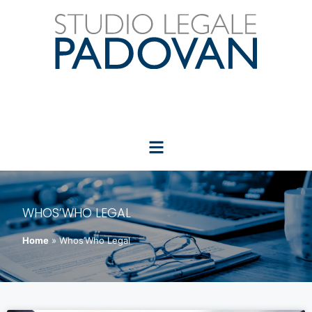
WHOS’WHO LEGAL
Home
»
Whos’Who Legal