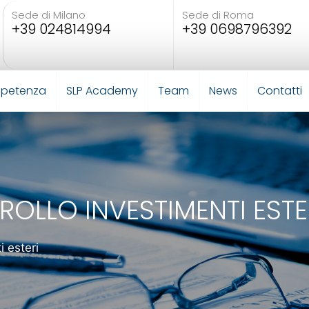
Sede di Milano
Sede di Roma
+39 024814994
+39 0698796392
mpetenza
SLP Academy
Team
News
Contatti
OLLO INVESTIMENTI ESTE
i esteri