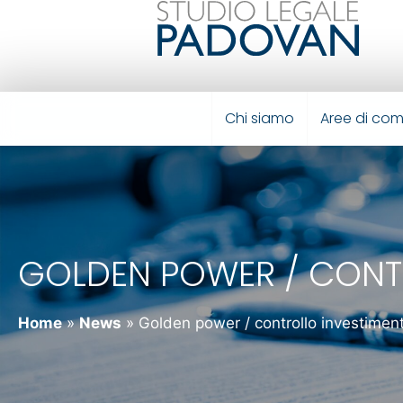
Chi siamo
Aree di co
GOLDEN POWER / CONTR
Home
»
News
»
Golden power / controllo investiment