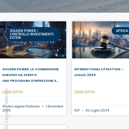
GOLDEN POWER /
AFRICA
CONTROLLO INVESTIMENTI
ESTERI
GOLDEN POWER: LA COMMISSIONE
INTERNATIONAL LITIGATION –
EUROPEA HA APERTO
LUGLIO 2024
UNA PROCEDURA D’INFRAZIONE A
CARICO DELL’ITALIA INVITANDOLA AD
Studio Legale Padovan
ADEGUARSI ALLA NORMATIVA
LEGGI TUTTO
LEGGI TUTTO
BANCARIA DELL’UE
Studio Legale Padovan
1 Dicembre
2025
SLP
25 Luglio 2024