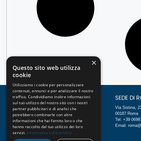
×
Questo sito web utilizza
cookie
Utilizziamo i cookie per personalizzare
contenuti, annunci e per analizzare il nostro
SEDE DI MILANO
SEDE DI 
traffico. Condividiamo inoltre informazioni
sul tuo utilizzo del nostro sito con i nostri
Foro Buonaparte, 54
Via Sistina, 2
partner pubblicitari e di analisi che
20121 Milano
00187 Roma
potrebbero combinarle con altre
Tel: +39 024814994
Tel: +39 069
informazioni che hai fornito loro o che
Email: milano@studiopadovan.com
Email: roma@
hanno raccolto dal tuo utilizzo dei loro
servizi.
Informativa sulla privacy