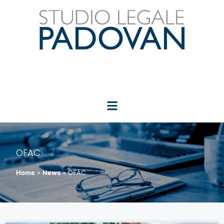
OFAC
Home
»
News
»
OFAC