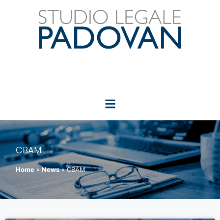
CBAM
Home
»
News
»
CBAM