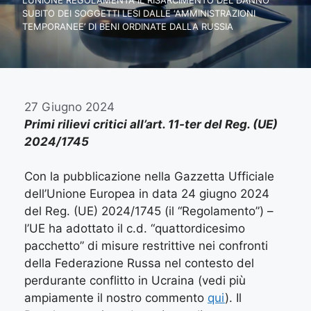
L’UNIONE REGOLAMENTA IL RISARCIMENTO DEL DANNO
SUBITO DEI SOGGETTI LESI DALLE ‘AMMINISTRAZIONI
TEMPORANEE’ DI BENI ORDINATE DALLA RUSSIA
27 Giugno 2024
Primi rilievi critici all’art. 11-ter del Reg. (UE)
2024/1745
Con la pubblicazione nella Gazzetta Ufficiale
dell’Unione Europea in data 24 giugno 2024
del Reg. (UE) 2024/1745 (il “Regolamento”) –
l’UE ha adottato il c.d. “quattordicesimo
pacchetto” di misure restrittive nei confronti
della Federazione Russa nel contesto del
perdurante conflitto in Ucraina (vedi più
ampiamente il nostro commento
qui
). Il