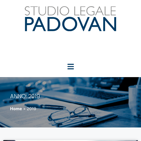
ANNO:
2019
Home
»
2019