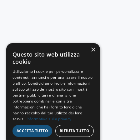
×
Questo sito web utilizza
cookie
Utilizziamo i cookie per personalizzare
contenuti, annunci e per analizzare il nostro
traffico. Condividiamo inoltre informazioni
sul tuo utilizzo del nostro sito con i nostri
partner pubblicitari e di analisi che
potrebbero combinarle con altre
informazioni che hai fornito loro o che
hanno raccolto dal tuo utilizzo dei loro
servizi.
Informativa sulla privacy
ACCETTA TUTTO
RIFIUTA TUTTO