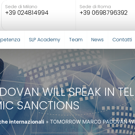
Sede di Milano
Sede di Roma
+39 024814994
+39 0698796392
mpetenza
SLP Academy
Team
News
Contatti
AN WILL SPEAK IN TEL
IC SANCTIONS
he internazionali
»
TOMORROW MARCO PADOVAN WILL