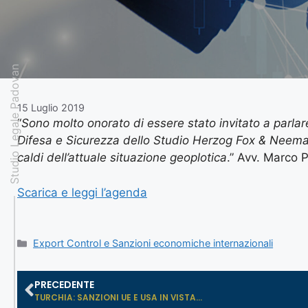
Studio Legale Padovan
15 Luglio 2019
“
Sono molto onorato di essere stato invitato a parlar
Difesa e Sicurezza dello Studio Herzog Fox & Neeman 
caldi dell’attuale situazione geoplotica
.” Avv. Marco
Scarica e leggi l’agenda
Export Control e Sanzioni economiche internazionali
PRECEDENTE
TURCHIA: SANZIONI UE E USA IN VISTA...