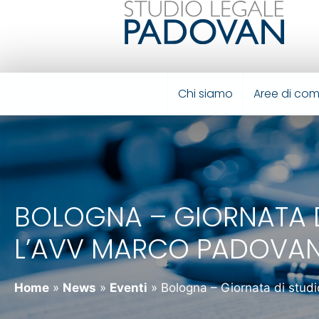
Chi siamo
Aree di co
BOLOGNA – GIORNATA DI
L’AVV MARCO PADOVA
Home
»
News
»
Eventi
»
Bologna – Giornata di stud