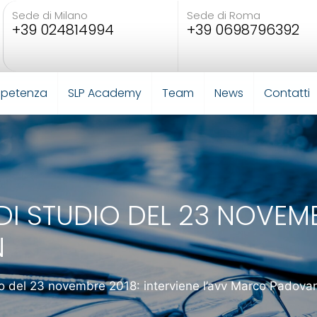
Sede di Milano
Sede di Roma
+39 024814994
+39 0698796392
mpetenza
SLP Academy
Team
News
Contatti
 STUDIO DEL 23 NOVEMBR
N
io del 23 novembre 2018: interviene l’avv Marco Padova