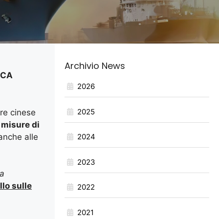
Archivio News
ICA
2026
2025
are cinese
 misure di
 anche alle
2024
2023
na
lo sulle
2022
2021