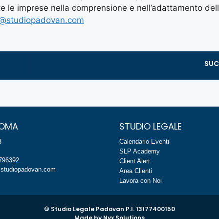
te le imprese nella comprensione e nell’adattamento del
o@studiopadovan.com
SUC
ROMA
STUDIO LEGALE
3
Calendario Eventi
SLP Academy
8796392
Client Alert
studiopadovan.com
Area Clienti
Lavora con Noi
© Studio Legale Padovan P.I. 13177400150
Made by
Nyx Solutions