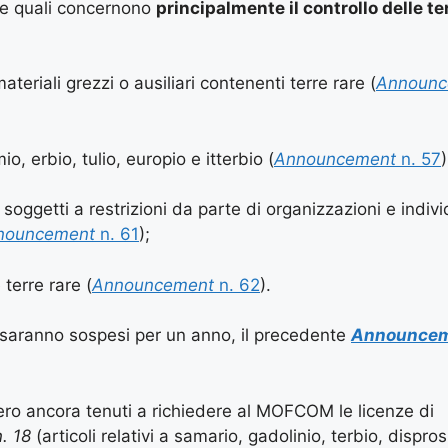
 le quali concernono
principalmente il controllo delle te
ateriali grezzi o ausiliari contenenti terre rare (
Announc
mio, erbio, tulio, europio e itterbio (
Announcement
n. 57
)
i soggetti a restrizioni da parte di organizzazioni e indivi
nouncement
n. 61
);
 terre rare (
Announcement
n. 62
).
 saranno sospesi per un anno, il precedente
Announce
bero ancora tenuti a richiedere al MOFCOM le licenze di
. 18
(articoli relativi a samario, gadolinio, terbio, dispros