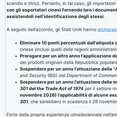
scandio e ittrio). Pertanto, in tal caso, gli importator
con gli esportatori cinesi fornendo loro i documenti r
assistendoli nell’identificazione degli stessi
.
A seguito dell’accordo, gli Stati Uniti hanno
dichiarat
Eliminare 10 punti percentuali dall’aliquota d
cinese (inclusi quelli delle regioni amministra
Prorogare per un altro anno l’applicazione de
dei prodotti originari della Repubblica popola
Sospendere per un anno l’attuazione della “
A
and Security
(BIS) del
Department of Commer
Sospendere per un anno l’attuazione delle mis
301
del the
Trade Act of 1974
per il settore m
novembre 2026) l’applicabilità di alcune esc
301
, che sarebbero in scadenza il 29 novemb
Forte della propria esperienza ultradecennale nell’am