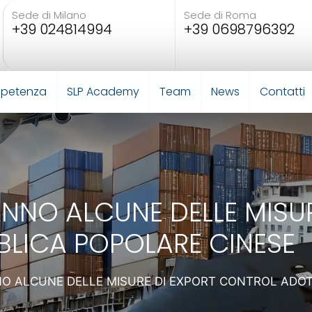
Sede di Milano
Sede di Roma
+39 024814994
+39 0698796392
mpetenza
SLP Academy
Team
News
Contatti
ANNO ALCUNE DELLE MISU
BLICA POPOLARE CINESE
NO ALCUNE DELLE MISURE DI EXPORT CONTROL ADO