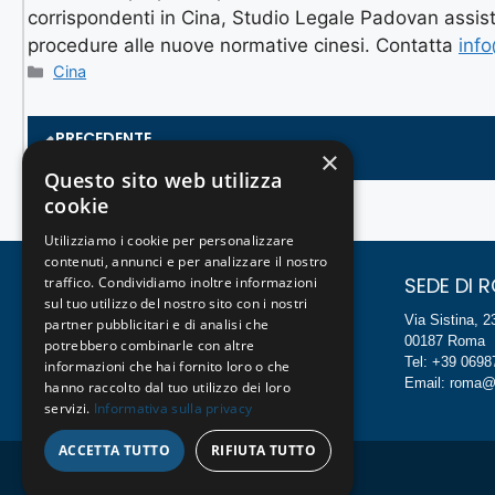
corrispondenti in Cina, Studio Legale Padovan assis
procedure alle nuove normative cinesi. Contatta
inf
Cina
PRECEDENTE
×
IRAN E SANZIONI UE: IL CONCETTO DI ...
Questo sito web utilizza
cookie
Utilizziamo i cookie per personalizzare
contenuti, annunci e per analizzare il nostro
SEDE DI MILANO
SEDE DI 
traffico. Condividiamo inoltre informazioni
sul tuo utilizzo del nostro sito con i nostri
Foro Buonaparte, 54
Via Sistina, 2
partner pubblicitari e di analisi che
20121 Milano
00187 Roma
potrebbero combinarle con altre
Tel: +39 024814994
Tel: +39 069
informazioni che hai fornito loro o che
Email: milano@studiopadovan.com
Email: roma@
hanno raccolto dal tuo utilizzo dei loro
servizi.
Informativa sulla privacy
ACCETTA TUTTO
RIFIUTA TUTTO