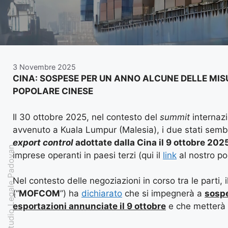
3 Novembre 2025
CINA: SOSPESE PER UN ANNO ALCUNE DELLE MI
POPOLARE CINESE
Il 30 ottobre 2025, nel contesto del
summit
internazi
avvenuto a Kuala Lumpur (Malesia), i due stati sem
export control
adottate dalla Cina il 9 ottobre 202
Studio Legale Padovan
imprese operanti in paesi terzi (qui il
link
al nostro pos
Nel contesto delle negoziazioni in corso tra le parti, i
(“
MOFCOM
”) ha
dichiarato
che si impegnerà a
sospe
esportazioni annunciate il 9 ottobre
e che metterà i