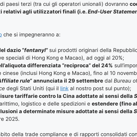
i di paesi terzi (tra cui gli operatori unionali) dovranno
co
elativi agli utilizzatori finali (i.e.
End-User Stateme
o
che si impegneranno a:
el dazio “
fentanyl
”
sui prodotti originari della Repubbl
tive speciali di Hong Kong e Macao), ad oggi al 20%;
ll’aliquota differenziata “reciproca” del 24%
sull’impo
re cinese (inclusi Hong Kong e Macao), fino al 10 novem
ffiliate rule
” annunciata il 29 settembre
dal
Bureau of
ce
degli Stati Uniti (qui il
link
al nostro post sul punto);
ure tariffarie contro la Cina adottate ai sensi della
S
arittimo, logistico e delle spedizioni e
estendere (fino a
lusioni a determinate misure adottate ai sensi della
S
re 2025.
bito della trade compliance e di rapporti consolidati co