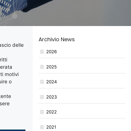
Archivio News
ascio delle
2026
itti
2025
derata
ti motivi
uire o
2024
tente
2023
sere
2022
2021