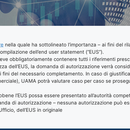
re
nella quale ha sottolineato l’importanza – ai fini del ril
 compilazione dell’end user statement (“EUS”).
ve obbligatoriamente contenere tutti i riferimenti prescr
tezza dell’EUS, la domanda di autorizzazione verrà consi
 ai fini del necessario completamento. In caso di giustifica
ommerciale), UAMA potrà valutare caso per caso se proseg
ebbene l’EUS possa essere presentato all’autorità compe
nda di autorizzazione – nessuna autorizzazione può es
fficio, dell’EUS in originale