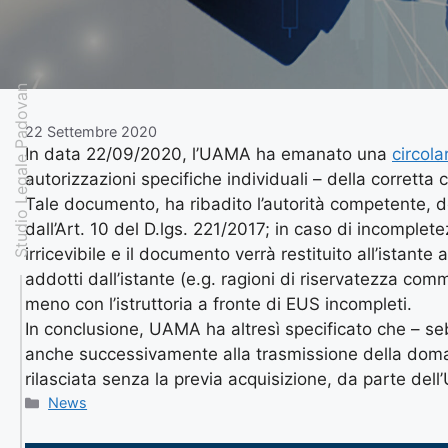
Studio Legale Padovan
22 Settembre 2020
In data 22/09/2020, l’UAMA ha emanato una
circola
autorizzazioni specifiche individuali – della corretta
Tale documento, ha ribadito l’autorità competente, de
dall’Art. 10 del D.lgs. 221/2017; in caso di incomple
irricevibile e il documento verrà restituito all’istante
addotti dall’istante (e.g. ragioni di riservatezza c
meno con l’istruttoria a fronte di EUS incompleti.
In conclusione, UAMA ha altresì specificato che – s
anche successivamente alla trasmissione della doma
rilasciata senza la previa acquisizione, da parte dell’U
News