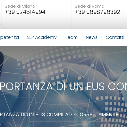
Sede di Milano
Sede di Roma
+39 024814994
+39 0698796392
mpetenza
SLP Academy
Team
News
Contatti
MPORTANZA DI UN EUS CO
ORTANZA DI UN EUS COMPILATO CORRETTAMENTE