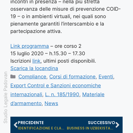
incontri in presenza – nella più stretta
osservanza delle misure di prevenzione COID-
19 – o in ambienti virtuali, nei quali sono
pienamente garantiti l’interscambio e la
partecipazione attiva.
Link programma
– ore corso 2
15 luglio 2020 – h.15.30 – 17.30
Iscrizioni
link
, ultimi posti disponibili.
Scarica la locandina
Studio Legale Padovan
Compliance
,
Corsi di formazione
,
Eventi
,
Export Control e Sanzioni economiche
internazionali
,
L. n. 185/1990
,
Materiale
d’armamento
,
News
PRECEDENTE
SUCCESSIVO
IDENTIFICAZIONE E CLASSIFICAZIONE B...
BUSINESS IN UZBEKISTAN: QUALI OPPOR...