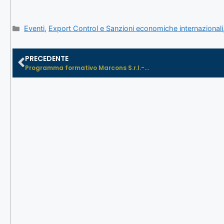
Eventi
,
Export Control e Sanzioni economiche internazionali
PRECEDENTE
Programma formativo Marcons S.r.l.-...