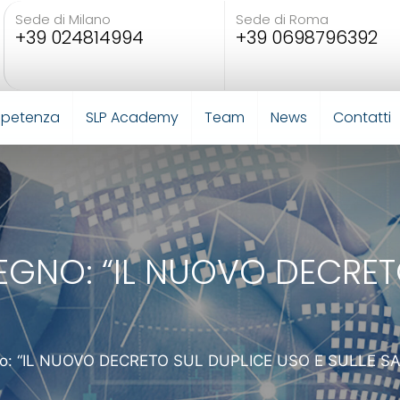
Sede di Milano
Sede di Roma
+39 024814994
+39 0698796392
mpetenza
SLP Academy
Team
News
Contatti
EGNO: “IL NUOVO DECRET
o: “IL NUOVO DECRETO SUL DUPLICE USO E SULLE SA