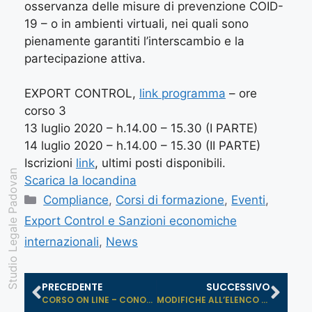
osservanza delle misure di prevenzione COID-
19 – o in ambienti virtuali, nei quali sono
pienamente garantiti l’interscambio e la
partecipazione attiva.
EXPORT CONTROL,
link programma
– ore
corso 3
13 luglio 2020 – h.14.00 – 15.30 (I PARTE)
14 luglio 2020 – h.14.00 – 15.30 (II PARTE)
Iscrizioni
link
, ultimi posti disponibili.
Studio Legale Padovan
Scarica la locandina
Compliance
,
Corsi di formazione
,
Eventi
,
Export Control e Sanzioni economiche
internazionali
,
News
PRECEDENTE
SUCCESSIVO
CORSO ON LINE – CONOSCERE IL MEDI...
MODIFICHE ALL’ELENCO DEI PAESI TE...