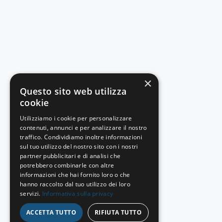
×
Questo sito web utilizza
cookie
Utilizziamo i cookie per personalizzare
contenuti, annunci e per analizzare il nostro
traffico. Condividiamo inoltre informazioni
sul tuo utilizzo del nostro sito con i nostri
partner pubblicitari e di analisi che
potrebbero combinarle con altre
informazioni che hai fornito loro o che
hanno raccolto dal tuo utilizzo dei loro
servizi.
Informativa sulla privacy
ACCETTA TUTTO
RIFIUTA TUTTO