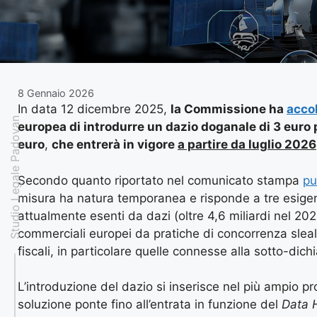
8 Gennaio 2026
In data 12 dicembre 2025,
la Commissione ha
acco
Studio Legale Padovan
europea di introdurre un dazio doganale di 3 euro p
euro
,
che entrerà in vigore
a partire da luglio 2026
Secondo quanto riportato nel comunicato stampa
pu
misura ha natura temporanea e risponde a tre esigenze
attualmente esenti da dazi (oltre 4,6 miliardi nel 2024
commerciali europei da pratiche di concorrenza sleale;
fiscali, in particolare quelle connesse alla sotto-dich
L’introduzione del dazio si inserisce nel più ampio p
soluzione ponte fino all’entrata in funzione del
Data 