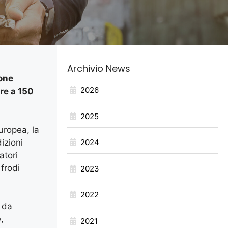
Archivio News
ione
2026
ore a 150
2025
europea, la
izioni
2024
atori
 frodi
2023
2022
à da
,
2021