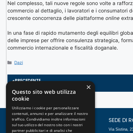
Nel complesso, tali nuove regole sono volte a rafforz
commercio al dettaglio, i lavoratori e i consumatori d
crescente concorrenza delle piattaforme
online
extr
In una fase di rapido mutamento degli equilibri globa
delle imprese per offrire consulenza strategica, forma
commercio internazionale e fiscalità doganale.
Dazi
PRECEDENTE
×
Adottato il D.Lgs. 211/2025 che att...
Questo sito web utilizza
cookie
Utilizziamo i cookie per personalizzare
contenuti, annunci e per analizzare il nostro
SEDE DI MILANO
SEDE DI 
traffico. Condividiamo inoltre informazioni
sul tuo utilizzo del nostro sito con i nostri
Foro Buonaparte, 54
Via Sistina, 2
partner pubblicitari e di analisi che