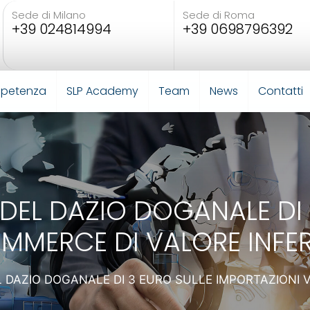
Sede di Milano
Sede di Roma
+39 024814994
+39 0698796392
mpetenza
SLP Academy
Team
News
Contatti
 DEL DAZIO DOGANALE DI 
MMERCE DI VALORE INFER
L DAZIO DOGANALE DI 3 EURO SULLE IMPORTAZIONI 