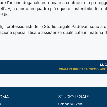
are l’unione doganale europea e a contribuire a protegge
ell’UE, creando un quadro più equo e sostenibile di front
a-UE.
li, i professionisti dello Studio Legale Padovan sono a d
zione specialistica e assistenza qualificata in materia d
SUC
CBAM: PUBBLICATA CIRCOLARE AD
ROMA
STUDIO LEGALE
3
Calendario Eventi