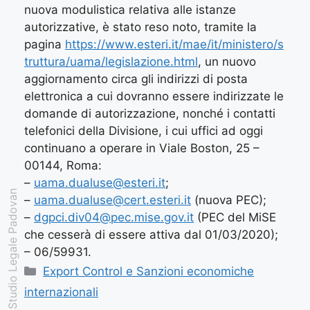
nuova modulistica relativa alle istanze
autorizzative, è stato reso noto, tramite la
pagina
https://www.esteri.it/mae/it/ministero/s
truttura/uama/legislazione.html
, un nuovo
aggiornamento circa gli indirizzi di posta
elettronica a cui dovranno essere indirizzate le
domande di autorizzazione, nonché i contatti
telefonici della Divisione, i cui uffici ad oggi
continuano a operare in Viale Boston, 25 –
00144, Roma:
–
uama.dualuse@esteri.it
;
Studio Legale Padovan
–
uama.dualuse@cert.esteri.it
(nuova PEC);
–
dgpci.div04@pec.mise.gov.it
(PEC del MiSE
che cesserà di essere attiva dal 01/03/2020);
– 06/59931.
Export Control e Sanzioni economiche
internazionali