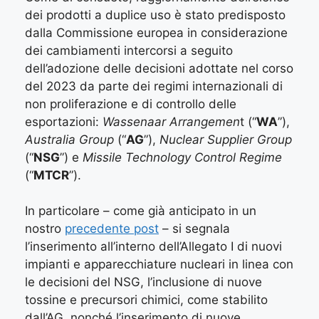
dei prodotti a duplice uso è stato predisposto
dalla Commissione europea in considerazione
dei cambiamenti intercorsi a seguito
dell’adozione delle decisioni adottate nel corso
del 2023 da parte dei regimi internazionali di
non proliferazione e di controllo delle
esportazioni:
Wassenaar Arrangemen
t (“
WA
”),
Australia Group
(“
AG
”),
Nuclear Supplier Group
(“
NSG
”) e
Missile Technology Control Regime
(“
MTCR
”).
In particolare – come già anticipato in un
nostro
precedente post
– si segnala
l’inserimento all’interno dell’Allegato I di nuovi
impianti e apparecchiature nucleari in linea con
le decisioni del NSG, l’inclusione di nuove
tossine e precursori chimici, come stabilito
dall’AG, nonché l’inserimento di nuove