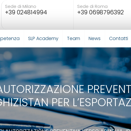
Sede di Milano
Sede di Roma
+39 024814994
+39 0698796392
mpetenza
SLP Academy
Team
News
Contatti
AUTORIZZAZIONE PREVENT
GHIZISTAN PER L’ESPORTA