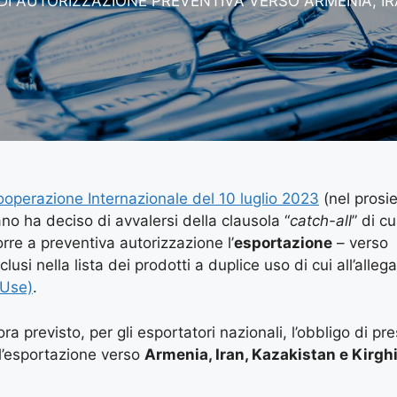
DI AUTORIZZAZIONE PREVENTIVA VERSO ARMENIA, IR
Cooperazione Internazionale del 10 luglio 2023
(nel prosi
ano ha deciso di avvalersi della clausola “
catch-all
” di cu
porre a preventiva autorizzazione l’
esportazione
– verso
usi nella lista dei prodotti a duplice uso di cui all’allega
 Use)
.
 ora previsto, per gli esportatori nazionali, l’obbligo di pr
ll’esportazione verso
Armenia, Iran, Kazakistan e Kirgh