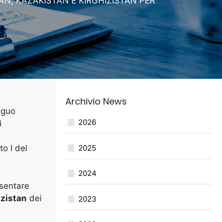
AN, KAZAKISTAN E KIRGHIZISTAN PER
Archivio News
eguo
2026
i
2025
to I del
2024
esentare
izistan
dei
2023