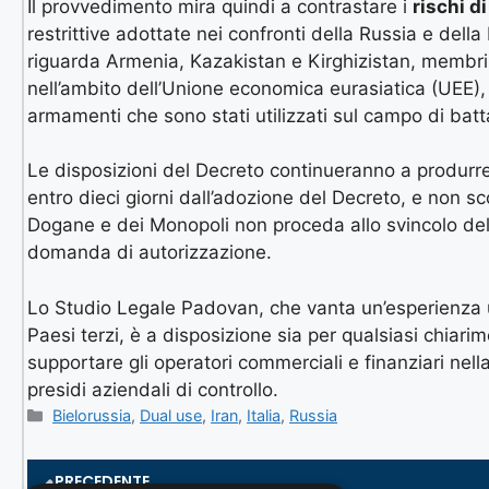
Il provvedimento mira quindi a contrastare i
rischi d
restrittive adottate nei confronti della Russia e della
riguarda Armenia, Kazakistan e Kirghizistan, membri 
nell’ambito dell’Unione economica eurasiatica (UEE), n
armamenti che sono stati utilizzati sul campo di batt
Le disposizioni del Decreto continueranno a produrre 
entro dieci giorni dall’adozione del Decreto, e non sc
Dogane e dei Monopoli non proceda allo svincolo dell
domanda di autorizzazione.
Lo Studio Legale Padovan, che vanta un’esperienza 
Paesi terzi, è a disposizione sia per qualsiasi chiari
supportare gli operatori commerciali e finanziari nell
presidi aziendali di controllo.
Bielorussia
,
Dual use
,
Iran
,
Italia
,
Russia
PRECEDENTE