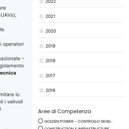
2022
ore
. UAVs),
2021
te.
2020
i operatori
2019
nazionale –
2018
Regolamento
tecnica
2017
2016
mitare lo
 i velivoli
i
Aree di Competenza
GOLDEN POWER – CONTROLLO DEGLI...
CONSTRUCTION & INFRASTRUCTURE ...