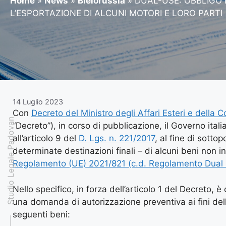
Home
»
News
»
Bielorussia
»
DUAL-USE: OBBLIGO 
L’ESPORTAZIONE DI ALCUNI MOTORI E LORO PARTI
14 Luglio 2023
Con
Decreto del Ministro degli Affari Esteri e della 
Studio Legale Padovan
“Decreto”), in corso di pubblicazione, il Governo itali
all’articolo 9 del
D. Lgs. n. 221/2017
, al fine di sotto
determinate destinazioni finali – di alcuni beni non incl
Regolamento (UE) 2021/821 (c.d. Regolamento Dual
Nello specifico, in forza dell’articolo 1 del Decreto, è
una domanda di autorizzazione preventiva ai fini de
seguenti beni: