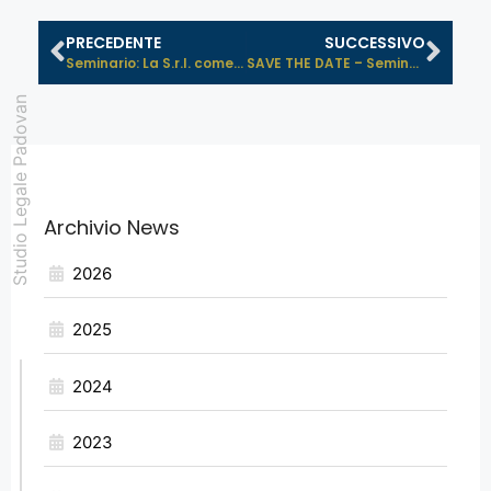
PRECEDENTE
SUCCESSIVO
Seminario: La S.r.l. come modello d...
SAVE THE DATE – Seminario “Gest...
Studio Legale Padovan
Archivio News
2026
2025
2024
2023