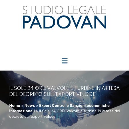
IL SOLE 24 ORE: VALVOLE E TURBINE IN ATTESA
DEL DECRETO SULL’EXPORT VELOCE
Home
»
News
»
Export Control e Sanzioni economiche
internazionali
»
Il Sole 24 ORE: Valvole e turbine in attesa del
decreto sull’export veloce