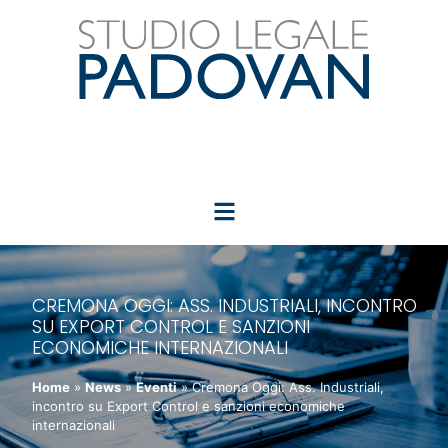
CREMONA OGGI: ASS. INDUSTRIALI, INCONTRO
SU EXPORT CONTROL E SANZIONI
ECONOMICHE INTERNAZIONALI
Home
»
News
»
Eventi
»
Cremona Oggi: Ass. Industriali,
incontro su Export Control e sanzioni economiche
internazionali