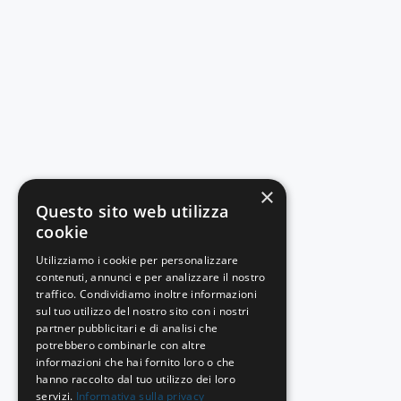
×
Questo sito web utilizza
cookie
Utilizziamo i cookie per personalizzare
contenuti, annunci e per analizzare il nostro
traffico. Condividiamo inoltre informazioni
sul tuo utilizzo del nostro sito con i nostri
partner pubblicitari e di analisi che
potrebbero combinarle con altre
informazioni che hai fornito loro o che
hanno raccolto dal tuo utilizzo dei loro
servizi.
Informativa sulla privacy