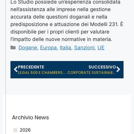
Lo Studio possiede un’esperienza consolidata
nell’assistenza alle imprese nella gestione
accurata delle questioni doganali e nella
predisposizione e attuazione dei Modelli 231. È
disponibile per i propri clienti per valutare
l’impatto delle nuove normative in materia.
Dogane
,
Europa
,
Italia
,
Sanzioni
,
UE
PRECEDENTE
SUCCESSIVO
LEGAL 500 E CHAMBERS: LO STUDIO LEG...
CORPORATE SUSTAINABILITY DUE DILIGE...
Archivio News
2026