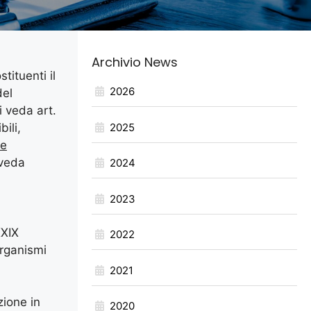
Archivio News
tituenti il
2026
del
 veda art.
2025
ili,
ne
 veda
2024
2023
XXIX
2022
organismi
2021
zione in
2020