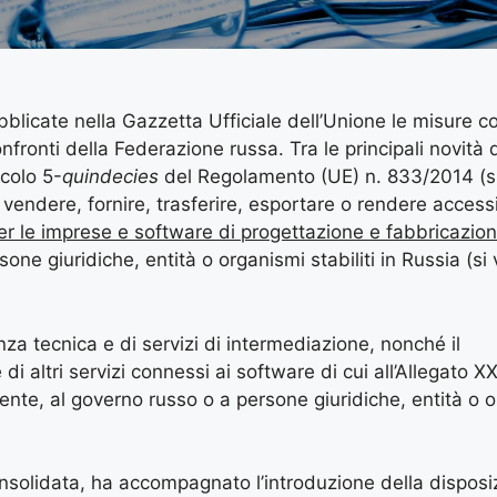
icate nella Gazzetta Ufficiale dell’Unione le misure cos
onfronti della Federazione russa. Tra le principali novità 
icolo 5-
quindecies
del Regolamento (UE) n. 833/2014 (si
i vendere, fornire, trasferire, esportare o rendere accessib
er le imprese e software di progettazione e fabbricazio
sone giuridiche, entità o organismi stabiliti in Russia (si
za tecnica e di servizi di intermediazione, nonché il
di altri servizi connessi ai software di cui all’Allegato X
mente, al governo russo o a persone giuridiche, entità o 
onsolidata, ha accompagnato l’introduzione della disposi