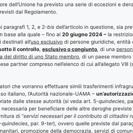
atore dell’Unione ha previsto una serie di eccezioni e der
 previsti dal Regolamento.
i paragrafi 1, 2, e 2-
bis
dell’articolo in questione, sia pre
in base alla quale – fino al
20 giugno 2024 –
la restrizio
destinati all’
uso esclusivo
di persone giuridiche, entità 
otto il controllo
,
esclusivo o congiunto
, di una
persona
ma del diritto di uno Stato membro
, di un paese membro 
e partner compreso nell’elenco di cui all’allegato VIII (s
ratori che vorranno effettuare simili trasferimenti infrag
aso italiano, l’Autorità nazionale-UAMA –
un’autorizzaz
riate dalle stesse autorità (si veda art. 5-
quindecies
, pa
 necessaria per beneficiare delle altre deroghe previste
nitura di “
servizi necessari per il
contributo di cittadini r
-
quindecies
, par. 9-
ter
), ovvero quelle previste dal para
 umanitari, promozione della democrazia, servizi di comu