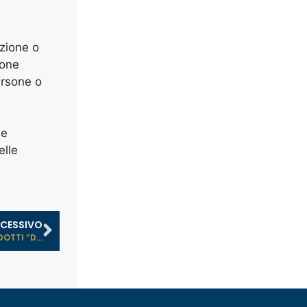
azione o
ione
ersone o
ne
elle
CESSIVO
OTTI “D...