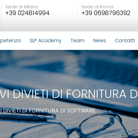
Sede di Milano
Sede di Roma
+39 024814994
+39 0698796392
mpetenza
SLP Academy
Team
News
Contatti
I DIVIETI DI FORNITURA 
 DIVIETI DI FORNITURA DI SOFTWARE