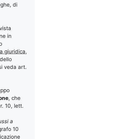
oghe, di
vista
ne in
o
 giuridica,
dello
i veda art.
ruppo
ione
, che
r. 10, lett.
ussi a
grafo 10
nicazione