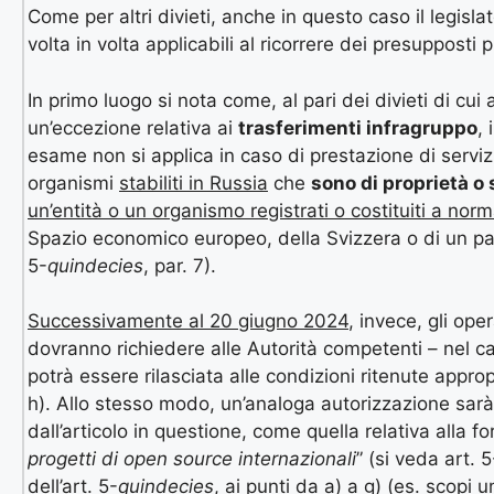
Come per altri divieti, anche in questo caso il legisl
volta in volta applicabili al ricorrere dei presupposti
In primo luogo si nota come, al pari dei divieti di cui a
un’eccezione relativa ai
trasferimenti infragruppo
, 
esame non si applica in caso di prestazione di servizi 
organismi
stabiliti in Russia
che
sono di proprietà o s
un’entità o un organismo registrati o costituiti a nor
Spazio economico europeo, della Svizzera o di un paes
5-
quindecies
, par. 7).
Successivamente al 20 giugno 2024
, invece, gli ope
dovranno richiedere alle Autorità competenti – nel c
potrà essere rilasciata alle condizioni ritenute approp
h). Allo stesso modo, un’analoga autorizzazione sarà
dall’articolo in questione, come quella relativa alla for
progetti di open source internazionali
” (si veda art. 5
dell’art. 5-
quindecies
, ai punti da a) a g) (es. scopi