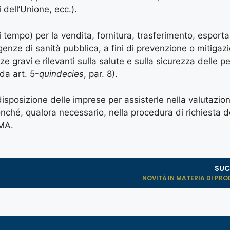
 dell’Unione, ecc.).
di tempo) per la vendita, fornitura, trasferimento, esport
enze di sanità pubblica, a fini di prevenzione o mitigaz
gravi e rilevanti sulla salute e sulla sicurezza delle p
eda art. 5-
quindecies
, par. 8).
isposizione delle imprese per assisterle nella valutazio
nonché, qualora necessario, nella procedura di richiesta d
AMA.
SUC
NOVITÀ IN MATERIA DI PROD