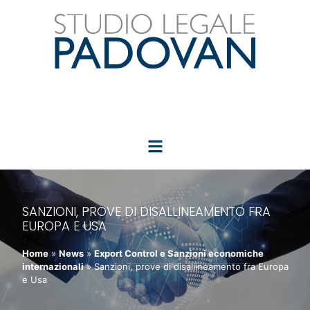
SANZIONI, PROVE DI DISALLINEAMENTO FRA
EUROPA E USA
Home
»
News
»
Export Control e Sanzioni economiche
internazionali
»
Sanzioni, prove di disallineamento fra Europa
e Usa