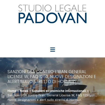
SANZIONI USA CONTRO L’IRAN: GENERAL
LICENSE W, FAQ 1250, NUOVE DESIGNAZIONI E
ALERT SULLO STRETTO DI HORMUZ.
Home
»
News
»
Sanzioni economiche internazionali
»
Sanzioni USA contro l’Iran: General License W, FAQ 1250,
nuove designazioni e alert sullo stretto di Hormuz.