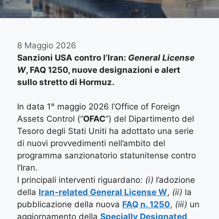
8 Maggio 2026
Sanzioni USA contro l’Iran:
General License
W
, FAQ 1250, nuove designazioni e alert
sullo stretto di Hormuz.
In data 1° maggio 2026 l’Office of Foreign
Assets Control (“
OFAC
”) del Dipartimento del
Tesoro degli Stati Uniti ha adottato una serie
di nuovi provvedimenti nell’ambito del
programma sanzionatorio statunitense contro
l’Iran.
I principali interventi riguardano:
(i)
l’adozione
della
Iran-related General License W
,
(ii)
la
pubblicazione della nuova
FAQ n. 1250
,
(iii)
un
aggiornamento della
Specially Designated