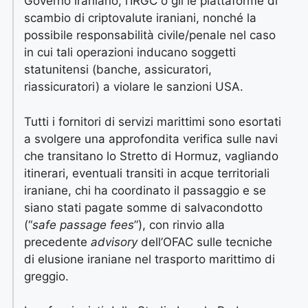
Governo iraniano, l’IRGC o gli le piattaforme di
scambio di criptovalute iraniani, nonché la
possibile responsabilità civile/penale nel caso
in cui tali operazioni inducano soggetti
statunitensi (banche, assicuratori,
riassicuratori) a violare le sanzioni USA.
Tutti i fornitori di servizi marittimi sono esortati
a svolgere una approfondita verifica sulle navi
che transitano lo Stretto di Hormuz, vagliando
itinerari, eventuali transiti in acque territoriali
iraniane, chi ha coordinato il passaggio e se
siano stati pagate somme di salvacondotto
(“
safe passage fees
”), con rinvio alla
precedente
advisory
dell’OFAC sulle tecniche
di elusione iraniane nel trasporto marittimo di
greggio.