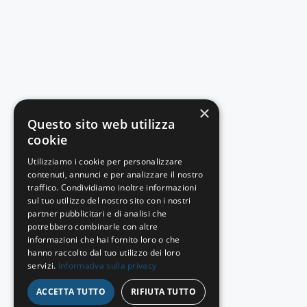
×
Questo sito web utilizza
cookie
Utilizziamo i cookie per personalizzare
contenuti, annunci e per analizzare il nostro
traffico. Condividiamo inoltre informazioni
sul tuo utilizzo del nostro sito con i nostri
partner pubblicitari e di analisi che
potrebbero combinarle con altre
informazioni che hai fornito loro o che
hanno raccolto dal tuo utilizzo dei loro
servizi.
Informativa sulla privacy
ACCETTA TUTTO
RIFIUTA TUTTO