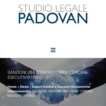
SANZIONI USA CONTRO L’IRAN: L’ORDINE
ESECUTIVO 13902
Home
»
News
»
Export Control e Sanzioni economiche
internazionali
»
SANZIONI USA CONTRO L’IRAN: L’ORDINE
ESECUTIVO 13902