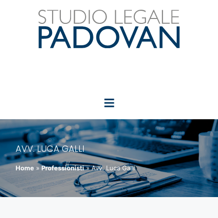
AVV. LUCA GALLI
Home
»
Professionisti
»
Avv. Luca Galli