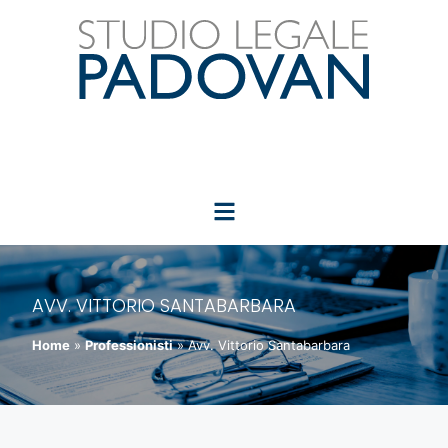
AVV. VITTORIO SANTABARBARA
Home
»
Professionisti
»
Avv. Vittorio Santabarbara