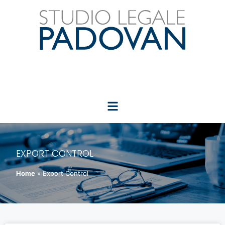
EXPORT CONTROL
Home
»
Export Control