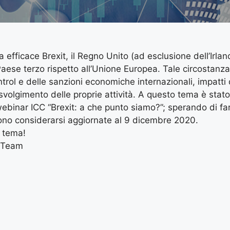
fficace Brexit, il Regno Unito (ad esclusione dell’Irlan
 Paese terzo rispetto all’Unione Europea. Tale circostanz
ntrol e delle sanzioni economiche internazionali, impatti d
svolgimento delle proprie attività. A questo tema è stat
webinar ICC “Brexit: a che punto siamo?”; sperando di fa
evono considerarsi aggiornate al 9 dicembre 2020.
l tema!
l Team