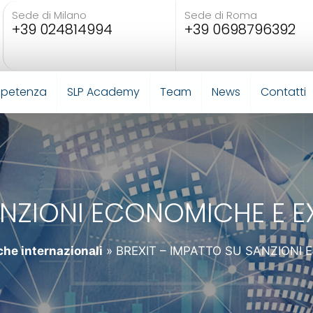
Sede di Milano
Sede di Roma
+39 024814994
+39 0698796392
mpetenza
SLP Academy
Team
News
Contatti
SANZIONI ECONOMICHE E 
he internazionali
»
BREXIT – IMPATTO SU SANZIONI