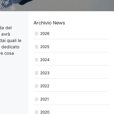
Archivio News
da del
2026
a avrà
ai quali le
2025
o dedicato
re cosa
2024
2023
2022
2021
2020