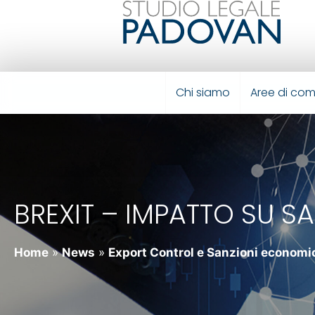
Chi siamo
Aree di co
BREXIT – IMPATTO SU 
Home
»
News
»
Export Control e Sanzioni economic