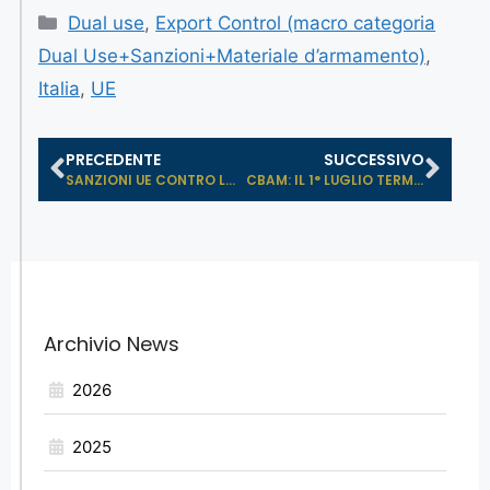
Dual use
,
Export Control (macro categoria
Dual Use+Sanzioni+Materiale d’armamento)
,
Italia
,
UE
PRECEDENTE
SUCCESSIVO
SANZIONI UE CONTRO LA RUSSIA: CAMBI...
CBAM: IL 1° LUGLIO TERMINA IL PERI...
Archivio News
2026
2025