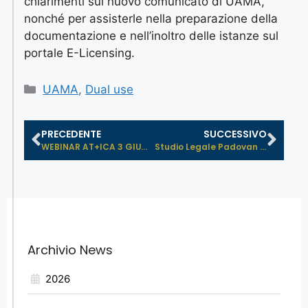
chiarimenti sul nuovo comunicato di UAMA,
nonché per assisterle nella preparazione della
documentazione e nell’inoltro delle istanze sul
portale E-Licensing.
UAMA
,
Dual use
PRECEDENTE
SUCCESSIVO
WEBINAR AT+ICA 3 GIUGNO SUL CONTROL...
Studio Legale Padovan si integra co...
Archivio News
2026