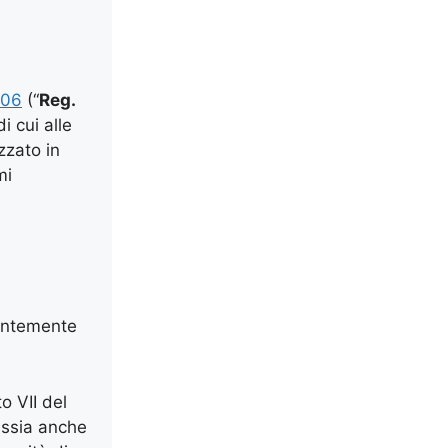
006
(“
Reg.
i cui alle
zzato in
mi
rentemente
o VII del
russia anche