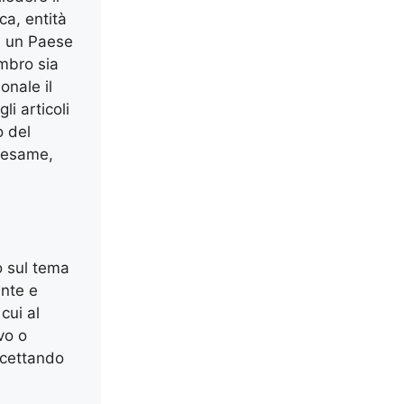
ca, entità
di un Paese
embro sia
onale il
i articoli
o del
n esame,
o sul tema
ente e
cui al
vo o
ccettando