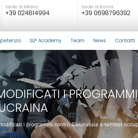
Sede di Milano
Sede di Roma
+39 024814994
+39 0698796392
mpetenza
SLP Academy
Team
News
Contatti
: MODIFICATI I PROGRAMM
 UCRAINA
modificati i programmi contro Bielorussia e territori occu