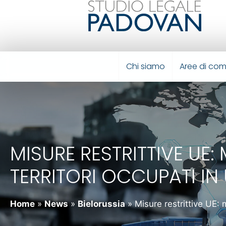
Chi siamo
Aree di co
MISURE RESTRITTIVE UE
TERRITORI OCCUPATI IN
Home
»
News
»
Bielorussia
»
Misure restrittive UE: 