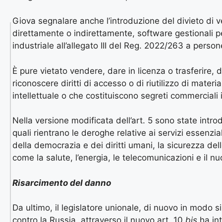
Giova segnalare anche l’introduzione del divieto di v
direttamente o indirettamente, software gestionali p
industriale all’allegato III del Reg. 2022/263 a persone
È pure vietato vendere, dare in licenza o trasferire, di
riconoscere diritti di accesso o di riutilizzo di materi
intellettuale o che costituiscono segreti commerciali 
Nella versione modificata dell’art. 5 sono state introd
quali rientrano le deroghe relative ai servizi essenzia
della democrazia e dei diritti umani, la sicurezza dell
come la salute, l’energia, le telecomunicazioni e il nuc
Risarcimento del danno
Da ultimo, il legislatore unionale, di nuovo in modo s
contro la Russia, attraverso il nuovo art. 10
bis
ha int