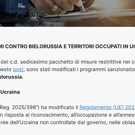
MI CONTRO BIELORUSSIA E TERRITORI OCCUPATI IN 
del c.d. sedicesimo pacchetto di misure restrittive nei c
questo
post
, sono stati modificati i programmi sanzionator
elorussia.
n Ucraina
“Reg. 2025/398”) ha modificato il
Regolamento (UE) 202
in risposta al riconoscimento, all’occupazione e all’anne
ree dell’Ucraina non controllate dal governo, nelle oblas