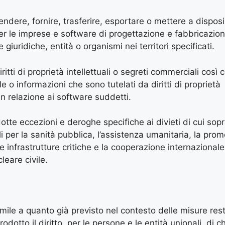
endere, fornire, trasferire, esportare o mettere a disposi
er le imprese e software di progettazione e fabbricazio
 giuridiche, entità o organismi nei territori specificati.
ritti di proprietà intellettuali o segreti commerciali così
ale o informazioni che sono tutelati da diritti di proprietà
in relazione ai software suddetti.
otte eccezioni e deroghe specifiche ai divieti di cui sopra
li per la sanità pubblica, l’assistenza umanitaria, la pro
e infrastrutture critiche e la cooperazione internazionale 
leare civile.
imile a quanto già previsto nel contesto delle misure restr
rodotto il diritto, per le persone e le entità unionali, di c