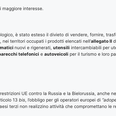
di maggiore interesse.
ogico, è stato esteso il divieto di vendere, fornire, trasf
ei territori occupati i prodotti elencati nell’
allegato II
d
matici
nuovi e rigenerati,
utensili
intercambiabili per ut
arecchi telefonici
e
autoveicoli
per il turismo e loro par
strizioni UE contro la Russia e la Bielorussia, anche ne
ticolo 13
bis
, l’obbligo per gli operatori europei di
“adoper
paesi terzi non realizzino attività che compromettano le re