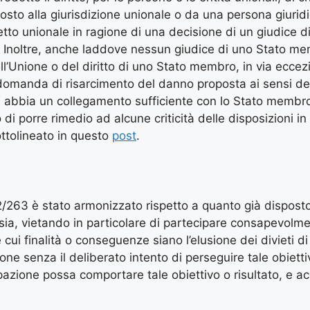
sto alla giurisdizione unionale o da una persona giuridi
getto unionale in ragione di una decisione di un giudice 
i. Inoltre, anche laddove nessun giudice di uno Stato m
ell’Unione o del diritto di uno Stato membro, in via eccezi
manda di risarcimento del danno proposta ai sensi degl
 abbia un collegamento sufficiente con lo Stato membr
o di porre rimedio ad alcune criticità delle disposizioni i
ttolineato in questo
post
.
 2022/263 è stato armonizzato rispetto a quanto già dispost
ssia, vietando in particolare di partecipare consapevolm
ui finalità o conseguenze siano l’elusione dei divieti di 
e senza il deliberato intento di perseguire tale obietti
pazione possa comportare tale obiettivo o risultato, e a