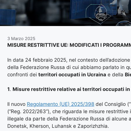
3 Marzo 2025
MISURE RESTRITTIVE UE: MODIFICATI I PROGRAM
In data 24 febbraio 2025, nel contesto dell’adozione 
della Federazione Russa di cui abbiamo parlato in 
confronti dei
territori occupati in Ucraina
e della
Bi
1
.
Misure restrittive relative ai territori occupati i
Il nuovo
Regolamento (UE) 2025/398
del Consiglio (
(“Reg. 2022/263”), che riguarda le misure restrittive 
illegale da parte della Federazione Russa di alcune a
Donetsk, Kherson, Luhansk e Zaporizhzhia.