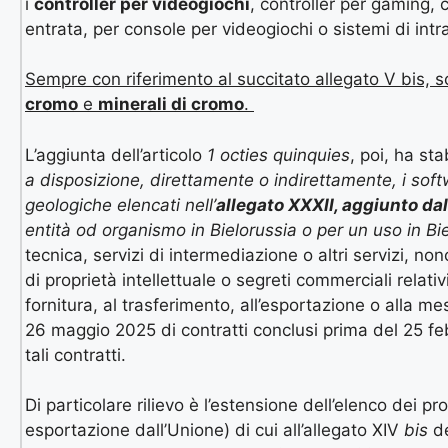
i
controller per videogiochi
, controller per gaming, c
entrata, per console per videogiochi o sistemi di intr
Sempre con riferimento al succitato allegato V bis, s
cromo
e
minerali di cromo
.
L’aggiunta dell’articolo
1 octies quinquies
, poi, ha stab
a disposizione, direttamente o indirettamente, i softw
geologiche elencati nell’
allegato XXXII, aggiunto d
entità od organismo in Bielorussia o per un uso in Bi
tecnica, servizi di intermediazione o altri servizi, no
di proprietà intellettuale o segreti commerciali relativi
fornitura, al trasferimento, all’esportazione o alla m
26 maggio 2025 di contratti conclusi prima del 25 feb
tali contratti.
Di particolare rilievo è l’estensione dell’elenco dei pr
esportazione dall’Unione) di cui all’allegato XIV
bis
de