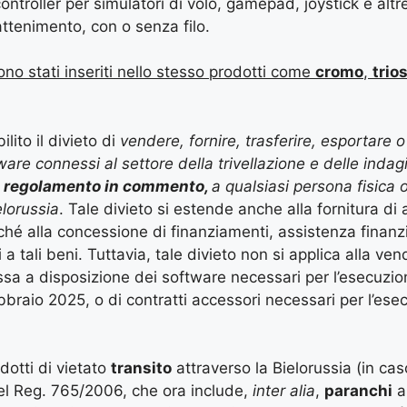
ontroller per simulatori di volo, gamepad, joystick e altre
attenimento, con o senza filo.
ono stati inseriti nello stesso prodotti come
cromo
,
trio
ilito il divieto di
vendere, fornire, trasferire, esportare 
are connessi al settore della trivellazione e delle indagi
al regolamento in commento,
a qualsiasi persona fisica o
elorussia
. Tale divieto si estende anche alla fornitura di
nché alla concessione di finanziamenti, assistenza finanziar
 a tali beni. Tuttavia, tale divieto non si applica alla vend
essa a disposizione dei software necessari per l’esecuzio
braio 2025, o di contratti accessori necessari per l’ese
odotti di vietato
transito
attraverso la Bielorussia (in cas
l Reg. 765/2006, che ora include,
inter alia
,
paranchi
a