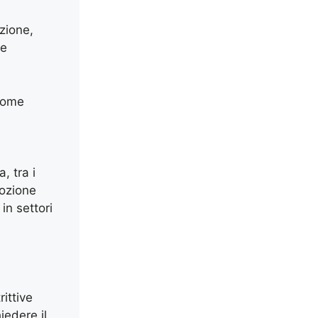
zione,
ne
 come
, tra i
mozione
in settori
ittive
hiedere il