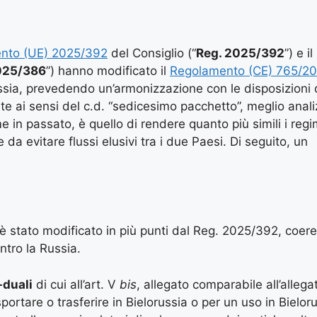
nto (UE) 2025/392
del Consiglio (“
Reg. 2025/392
”) e il
025/386
”) hanno modificato il
Regolamento (CE) 765/2
ussia, prevedendo un’armonizzazione con le disposizioni d
te ai sensi del c.d. “sedicesimo pacchetto”, meglio anali
me in passato, è quello di rendere quanto più simili i regi
da evitare flussi elusivi tra i due Paesi. Di seguito, un
 è stato modificato in più punti dal Reg. 2025/392, coe
ntro la Russia.
-duali
di cui all’art. V
bis
, allegato comparabile all’allegat
portare o trasferire in Bielorussia o per un uso in Bielo