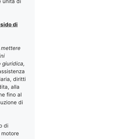
 unità di
ssido di
o mettere
ni
 giuridica,
 assistenza
ia, diritti
ita, alla
ne fino al
cuzione di
o di
 motore