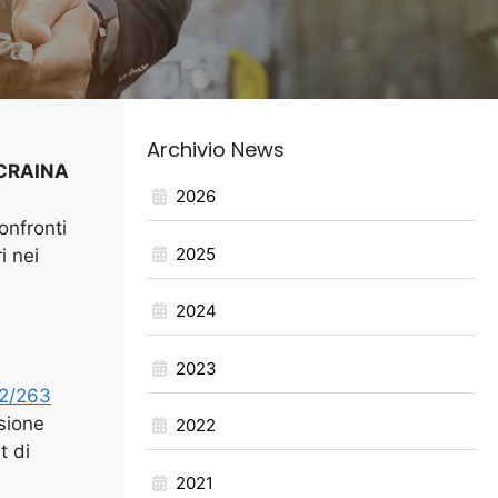
Archivio News
UCRAINA
2026
onfronti
2025
i nei
2024
2023
2/263
ssione
2022
t di
2021