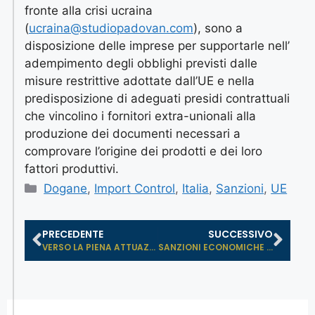
fronte alla crisi ucraina
(
ucraina@studiopadovan.com
), sono a
disposizione delle imprese per supportarle nell’
adempimento degli obblighi previsti dalle
misure restrittive adottate dall’UE e nella
predisposizione di adeguati presidi contrattuali
che vincolino i fornitori extra-unionali alla
produzione dei documenti necessari a
comprovare l’origine dei prodotti e dei loro
fattori produttivi.
Dogane
,
Import Control
,
Italia
,
Sanzioni
,
UE
PRECEDENTE
SUCCESSIVO
VERSO LA PIENA ATTUAZIONE DEL REGOL...
SANZIONI ECONOMICHE INTERNAZIONALI:...