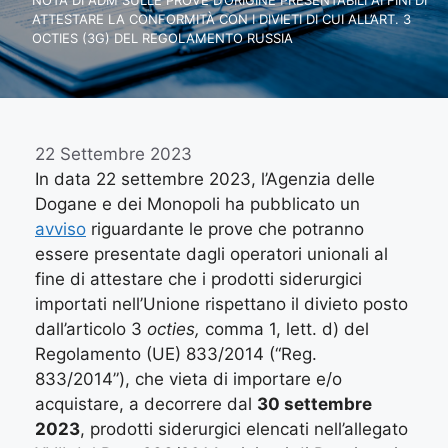
NOTA DI ADM SULLE PROVE D’ORIGINE PRESENTABILI AI FINI DI
ATTESTARE LA CONFORMITÀ CON I DIVIETI DI CUI ALL’ART. 3
OCTIES (3G) DEL REGOLAMENTO RUSSIA
22 Settembre 2023
In data 22 settembre 2023, l’Agenzia delle
Dogane e dei Monopoli ha pubblicato un
avviso
riguardante le prove che potranno
essere presentate dagli operatori unionali al
fine di attestare che i prodotti siderurgici
importati nell’Unione rispettano il divieto posto
dall’articolo 3
octies,
comma 1, lett. d) del
Regolamento (UE) 833/2014 (“Reg.
833/2014”), che vieta di importare e/o
acquistare, a decorrere dal
30 settembre
2023
, prodotti siderurgici elencati nell’allegato