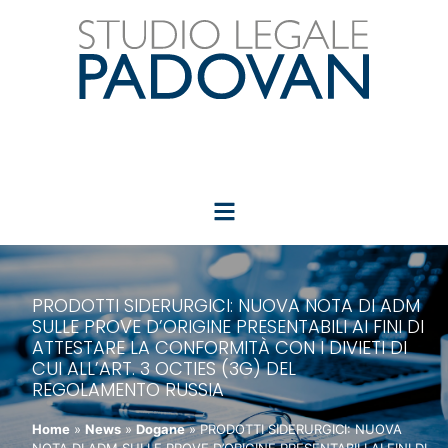
PRODOTTI SIDERURGICI: NUOVA NOTA DI ADM
SULLE PROVE D’ORIGINE PRESENTABILI AI FINI DI
ATTESTARE LA CONFORMITÀ CON I DIVIETI DI
CUI ALL’ART. 3 OCTIES (3G) DEL
REGOLAMENTO RUSSIA
Home
»
News
»
Dogane
»
PRODOTTI SIDERURGICI: NUOVA