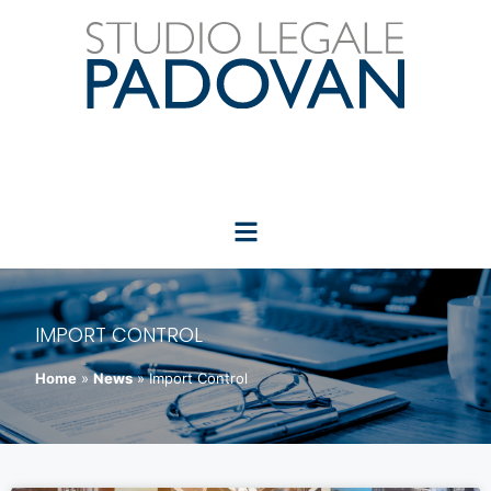
IMPORT CONTROL
Home
»
News
»
Import Control