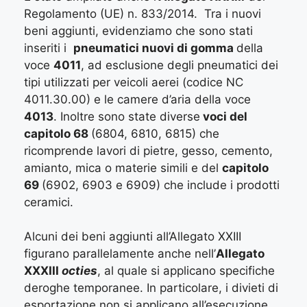
Regolamento (UE) n. 833/2014. Tra i nuovi
beni aggiunti, evidenziamo che sono stati
inseriti i
pneumatici nuovi di gomma
della
voce
4011
, ad esclusione degli pneumatici dei
tipi utilizzati per veicoli aerei (codice NC
4011.30.00) e le camere d’aria della voce
4013
. Inoltre sono state diverse
voci del
capitolo 68
(6804, 6810, 6815) che
ricomprende lavori di pietre, gesso, cemento,
amianto, mica o materie simili e del
capitolo
69
(6902, 6903 e 6909) che include i prodotti
ceramici.
Alcuni dei beni aggiunti all’Allegato XXIII
figurano parallelamente anche nell’
Allegato
XXXIII
octies
, al quale si applicano specifiche
deroghe temporanee. In particolare, i divieti di
esportazione non si applicano all’esecuzione