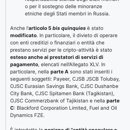
o per il sostegno delle minoranze
etniche degli Stati membri in Russia.
Anche l’
articolo 5
bis quinquies
è stato
modificato
. In particolare, il divieto di operare
con enti creditizi o finanziari o entità che
prestano servizi per le cripto-attività è stato
esteso anche ai prestatori di servizi di
pagamento
, elencati nell’Allegato XLV. In
particolare, nella
parte A
sono stati inseriti i
seguenti soggetti: Payeer, CJSB JSCB Tolubay,
OJSC Eurasian Savings Bank, CJSC Dushanbe
City Bank, CJSC Spitamen Bank (Tagikistan),
OJSC Commerzbank of Tajikistan e nella
parte
C
: Blackford Corporation Limited, Fuel and Oil
Dynamics FZE.
È introdotta la
nozione di “entità speculare o