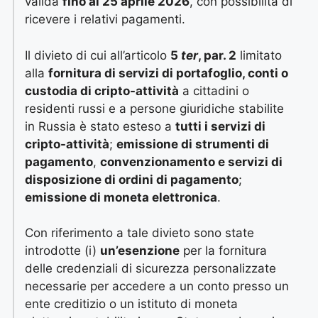
valida
fino al 25 aprile 2026
, con possibilità di
ricevere i relativi pagamenti.
Il divieto di cui all’articolo
5
ter
, par. 2
limitato
alla
fornitura di servizi di portafoglio, conti o
custodia di cripto-attività
a cittadini o
residenti russi e a persone giuridiche stabilite
in Russia è stato esteso a
tutti i servizi di
cripto-attività
;
emissione di strumenti di
pagamento
,
convenzionamento e servizi di
disposizione di ordini di pagamento
;
emissione di moneta elettronica
.
Con riferimento a tale divieto sono state
introdotte (i)
un’esenzione
per la fornitura
delle credenziali di sicurezza personalizzate
necessarie per accedere a un conto presso un
ente creditizio o un istituto di moneta