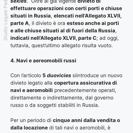
Studio Legale Padovan
sexies
. Oltre al già vigente
divieto di
effettuare operazioni con certi porti e chiuse
situati in Russia
,
elencati nell’Allegato XLVII,
parte A
, il divieto è ora
esteso anche ai porti
e alle chiuse situati al di fuori della Russia
,
indicati nell’Allegato XLVII, parte C
; ad oggi,
tuttavia, quest’ultimo allegato risulta vuoto.
4. Navi e aereomobili russi
Con l’articolo
5
duovicies
siintroduce un nuovo
divieto legato alla
copertura assicurativa di
navi e aeromobili
precedentemente operati,
direttamente o indirettamente, dal governo
russo o da soggetti stabiliti in Russia.
Per un periodo di
cinque anni dalla vendita o
dalla locazione
di tali navi o aeromobili, è