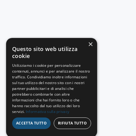
×
Questo sito web utilizza
cookie
Utilizziamo i cookie per personalizzare
contenuti, annunci e per analizzare il nostro
traffico. Condividiamo inoltre informazioni
sul tuo utilizzo del nostro sito con i nostri
partner pubblicitari e di analisi che
potrebbero combinarle con altre
informazioni che hai fornito loro o che
hanno raccolto dal tuo utilizzo dei loro
servizi.
Informativa sulla privacy
ACCETTA TUTTO
RIFIUTA TUTTO